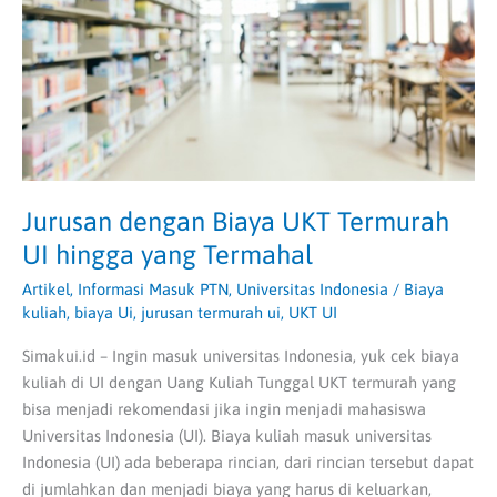
UI
hingga
yang
Termahal
Jurusan dengan Biaya UKT Termurah
UI hingga yang Termahal
Artikel
,
Informasi Masuk PTN
,
Universitas Indonesia
/
Biaya
kuliah
,
biaya Ui
,
jurusan termurah ui
,
UKT UI
Simakui.id – Ingin masuk universitas Indonesia, yuk cek biaya
kuliah di UI dengan Uang Kuliah Tunggal UKT termurah yang
bisa menjadi rekomendasi jika ingin menjadi mahasiswa
Universitas Indonesia (UI). Biaya kuliah masuk universitas
Indonesia (UI) ada beberapa rincian, dari rincian tersebut dapat
di jumlahkan dan menjadi biaya yang harus di keluarkan,