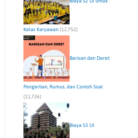
Biaya S2 UI untuk
Kelas Karyawan
(12,752)
Barisan dan Deret:
Pengertian, Rumus, dan Contoh Soal
(11,726)
Biaya S3 UI