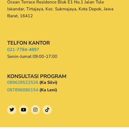
Ocean Terrace Residence Blok E1 No.1 Jalan Tole
Iskandar, Tirtajaya, Kec. Sukmajaya, Kota Depok, Jawa
Barat, 16412
TELFON KANTOR
021-7784-4897
Senin-Jumat 09:00-17:00
KONSULTASI PROGRAM
089628522526
(Ka Silvi)
087896080154
(Ka Leni)
T
Y
I
w
o
n
i
u
s
t
t
t
t
u
a