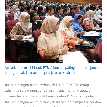
Artikel
,
Informasi Masuk PTN
/
Jurusan paling diminati
,
jurusan
paling ramai
,
jurusan sbmptn
,
jurusan soshum
Jurusan dengan minat terbanyak UTBK-SBMPTN setiap
tahunnya selalu menjadi bahasan yang menarik, apalagi
jurusan tersebut berada di kampus atau PTN yang populer.
Jurusan dengan minat terbanyak ini adalah hampir terjadi dan