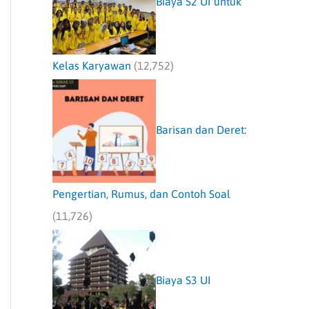
Biaya S2 UI untuk
Kelas Karyawan
(12,752)
Barisan dan Deret:
Pengertian, Rumus, dan Contoh Soal
(11,726)
Biaya S3 UI