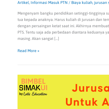
Artikel
,
Informasi Masuk PTN
/
Biaya kuliah
,
jurusan
Mengenyam bangku pendidikan setinggi-tingginya s
tua kepada anaknya. Harus kuliah di jurusan dan te
dengan persaingan ketat saat ini. Akhirnya membu
PTS. Tentu saja ada perbedaan diantara keduanya 
masing. Akan sangat […]
Read More »
Daftar
Jurusan
di
UI
Untuk