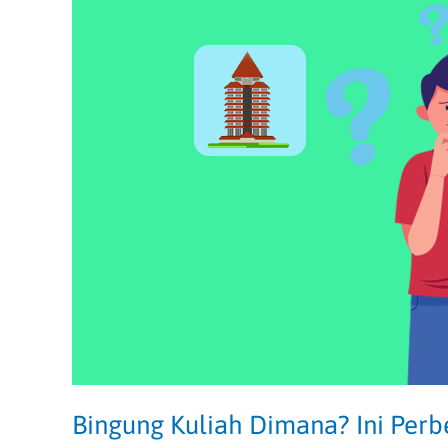
Perbedaan
PTN
dan
PTS
di
Indonesia!
Bingung Kuliah Dimana? Ini Perb