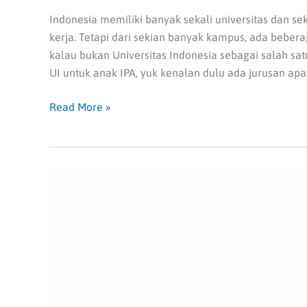
Indonesia memiliki banyak sekali universitas dan s
kerja. Tetapi dari sekian banyak kampus, ada beberap
kalau bukan Universitas Indonesia sebagai salah sat
UI untuk anak IPA, yuk kenalan dulu ada jurusan apa 
Read More »
10
Jurusan
dengan
Minat
Terbanyak
di
SBMPTN