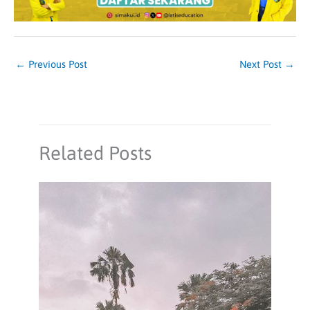
←
Previous Post
Next Post
→
Related Posts