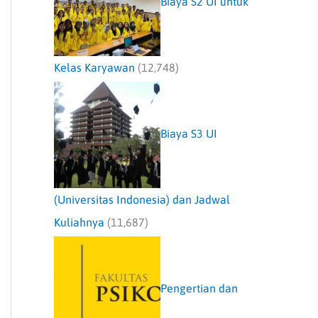
Biaya S2 UI untuk
Kelas Karyawan
(12,748)
Biaya S3 UI
(Universitas Indonesia) dan Jadwal
Kuliahnya
(11,687)
Pengertian dan