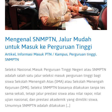
ke
Perguruan
Tinggi
Mengenal SNMPTN, Jalur Mudah
untuk Masuk ke Perguruan Tinggi
Artikel
,
Informasi Masuk PTN
/
Kampus
,
Perguruan tinggi
,
SNMPTN
Seleksi Nasional Masuk Perguruan Tinggi Negeri atau SNMPTN
adalah salah satu jalur seleksi masuk perguruan tinggi bagi
siswa Sekolah Menengah Atas (SMA) atau Sekolah Menengah
Kejuruan (SMK). Seleksi SNMPTN biasanya dilakukan tanpa tes
sama sekali, tetapi jalur prestasi siswa atau nilai rapor, nilai
ujian nasional, dan prestasi akademik yang dimiliki siswa.
Umumnya SNMPTN adalah dilakukan […]