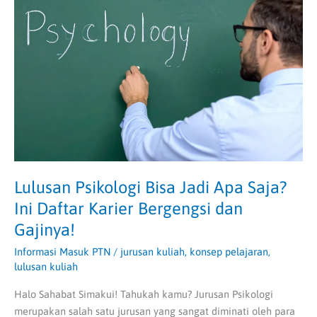
Bisa
Jadi
Apa
Saja?
Ini
Daftar
Karier
Bergengsi
dan
Gajinya!
Lulusan Psikologi Bisa Jadi Apa Saja?
Ini Daftar Karier Bergengsi dan
Gajinya!
Informasi Masuk PTN
/
jurusan kuliah
,
konsep pelajaran
,
lulusan kuliah
Halo Sahabat Simakui! Tahukah kamu? Jurusan Psikologi
merupakan salah satu jurusan yang sangat diminati oleh para