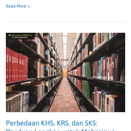
Read More »
Perbedaan
KHS,
KRS,
dan
SKS:
Panduan
Lengkap
untuk
Mahasiswa
Baru
Perbedaan KHS, KRS, dan SKS: