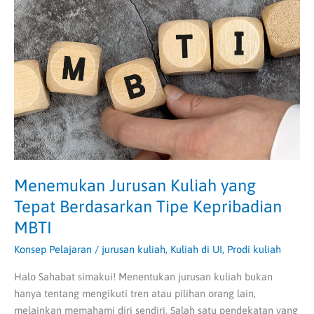
Kuliah
yang
Tepat
Berdasarkan
Tipe
Kepribadian
MBTI
Menemukan Jurusan Kuliah yang
Tepat Berdasarkan Tipe Kepribadian
MBTI
Konsep Pelajaran
/
jurusan kuliah
,
Kuliah di UI
,
Prodi kuliah
Halo Sahabat simakui! Menentukan jurusan kuliah bukan
hanya tentang mengikuti tren atau pilihan orang lain,
melainkan memahami diri sendiri. Salah satu pendekatan yang