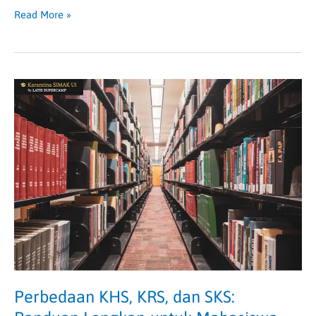
Read More »
Perbedaan
KHS,
KRS,
dan
SKS:
Panduan
Lengkap
untuk
Mahasiswa
Baru
Perbedaan KHS, KRS, dan SKS: