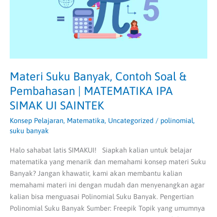
Pembahasan
|
MATEMATIKA
IPA
SIMAK
UI
SAINTEK
Materi Suku Banyak, Contoh Soal &
Pembahasan | MATEMATIKA IPA
SIMAK UI SAINTEK
Konsep Pelajaran
,
Matematika
,
Uncategorized
/
polinomial
,
suku banyak
Halo sahabat latis SIMAKUI! Siapkah kalian untuk belajar
matematika yang menarik dan memahami konsep materi Suku
Banyak? Jangan khawatir, kami akan membantu kalian
memahami materi ini dengan mudah dan menyenangkan agar
kalian bisa menguasai Polinomial Suku Banyak. Pengertian
Polinomial Suku Banyak Sumber: Freepik Topik yang umumnya