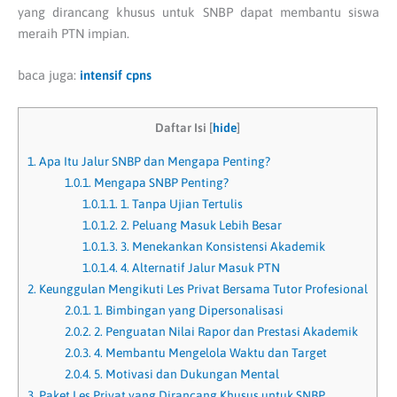
yang dirancang khusus untuk SNBP dapat membantu siswa
meraih PTN impian.
baca juga:
intensif cpns
Daftar Isi
[
hide
]
1.
Apa Itu Jalur SNBP dan Mengapa Penting?
1.0.1.
Mengapa SNBP Penting?
1.0.1.1.
1. Tanpa Ujian Tertulis
1.0.1.2.
2. Peluang Masuk Lebih Besar
1.0.1.3.
3. Menekankan Konsistensi Akademik
1.0.1.4.
4. Alternatif Jalur Masuk PTN
2.
Keunggulan Mengikuti Les Privat Bersama Tutor Profesional
2.0.1.
1. Bimbingan yang Dipersonalisasi
2.0.2.
2. Penguatan Nilai Rapor dan Prestasi Akademik
2.0.3.
4. Membantu Mengelola Waktu dan Target
2.0.4.
5. Motivasi dan Dukungan Mental
3.
Paket Les Privat yang Dirancang Khusus untuk SNBP