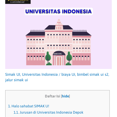
Simak UI
,
Universitas Indonesia
/
biaya Ui
,
bimbel simak ui s2
,
jalur simak ui
Daftar Isi
[
hide
]
1.
Halo sahabat SIMAK U!
1.1.
Jurusan di Universitas Indonesia Depok