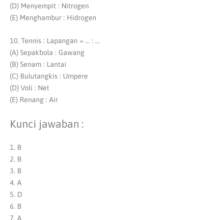
(D) Menyempit : Nitrogen
(E) Menghambur : Hidrogen
10. Tennis : Lapangan = … : …
(A) Sepakbola : Gawang
(B) Senam : Lantai
(C) Bulutangkis : Umpere
(D) Voli : Net
(E) Renang : Air
Kunci jawaban :
1. B
2. B
3. B
4. A
5. D
6. B
7. A