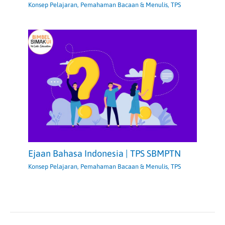
Konsep Pelajaran
,
Pemahaman Bacaan & Menulis
,
TPS
Ejaan Bahasa Indonesia | TPS SBMPTN
Konsep Pelajaran
,
Pemahaman Bacaan & Menulis
,
TPS