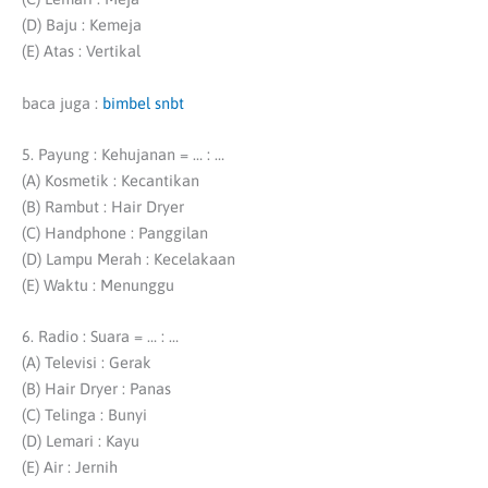
(D) Baju : Kemeja
(E) Atas : Vertikal
baca juga :
bimbel snbt
5. Payung : Kehujanan = … : …
(A) Kosmetik : Kecantikan
(B) Rambut : Hair Dryer
(C) Handphone : Panggilan
(D) Lampu Merah : Kecelakaan
(E) Waktu : Menunggu
6. Radio : Suara = … : …
(A) Televisi : Gerak
(B) Hair Dryer : Panas
(C) Telinga : Bunyi
(D) Lemari : Kayu
(E) Air : Jernih