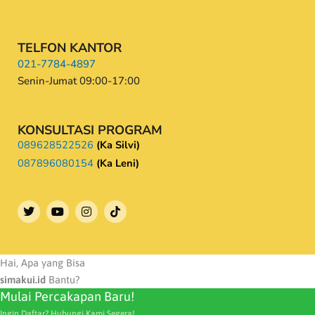
TELFON KANTOR
021-7784-4897
Senin-Jumat 09:00-17:00
KONSULTASI PROGRAM
089628522526
(Ka Silvi)
087896080154
(Ka Leni)
T
Y
I
w
o
n
i
u
s
t
t
t
t
u
a
e
b
g
Hai, Apa yang Bisa
r
e
r
simakui.id
Bantu?
a
Mulai Percakapan Baru!
m
Ingin Daftar? Hubungi Kami Segera!