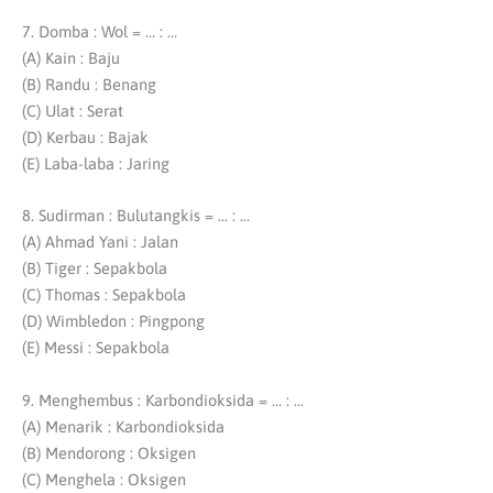
7. Domba : Wol = … : …
(A) Kain : Baju
(B) Randu : Benang
(C) Ulat : Serat
(D) Kerbau : Bajak
(E) Laba-laba : Jaring
8. Sudirman : Bulutangkis = … : …
(A) Ahmad Yani : Jalan
(B) Tiger : Sepakbola
(C) Thomas : Sepakbola
(D) Wimbledon : Pingpong
(E) Messi : Sepakbola
9. Menghembus : Karbondioksida = … : …
(A) Menarik : Karbondioksida
(B) Mendorong : Oksigen
(C) Menghela : Oksigen