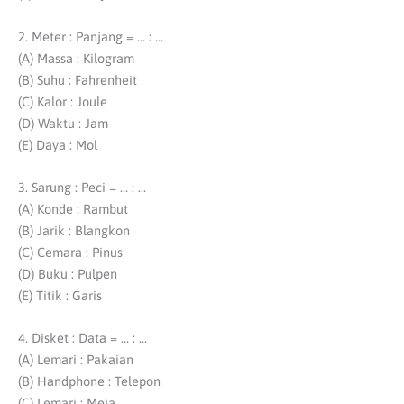
2. Meter : Panjang = … : …
(A) Massa : Kilogram
(B) Suhu : Fahrenheit
(C) Kalor : Joule
(D) Waktu : Jam
(E) Daya : Mol
3. Sarung : Peci = … : …
(A) Konde : Rambut
(B) Jarik : Blangkon
(C) Cemara : Pinus
(D) Buku : Pulpen
(E) Titik : Garis
4. Disket : Data = … : …
(A) Lemari : Pakaian
(B) Handphone : Telepon
(C) Lemari : Meja