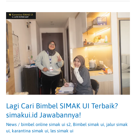
Lagi
Cari
Bimbel
SIMAK
UI
Terbaik?
simakui.id
Jawabannya!
Lagi Cari Bimbel SIMAK UI Terbaik?
simakui.id Jawabannya!
News
/
bimbel online simak ui s2
,
Bimbel simak ui
,
jalur simak
ui
,
karantina simak ui
,
les simak ui