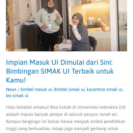
dari
Sini:
Bimbingan
SIMAK
UI
Terbaik
untuk
Kamu!
Impian Masuk UI Dimulai dari Sini:
Bimbingan SIMAK UI Terbaik untuk
Kamu!
News
/
bimbel masuk ui
,
Bimbel simak ui
,
karantina simak ui
,
les simak ui
Halo Sahabat simakui! Bisa kuliah di Universitas Indonesia (UI)
adalah impian banyak pelajar di seluruh penjuru tanah air.
Kampus bergengsi ini bukan hanya menjadi simbol pendidikan
tinggi yang berkualitas, tetapi juga menjadi gerbang untuk