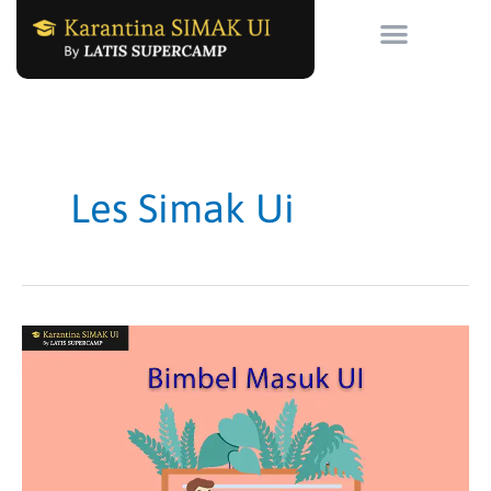
Skip
to
content
Les Simak Ui
Bimbel
Masuk
UI
Terdekat
dan
Terpercaya: