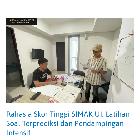
Rahasia
Skor
Tinggi
SIMAK
UI:
Latihan
Soal
Terprediksi
dan
Pendampingan
Intensif
Rahasia Skor Tinggi SIMAK UI: Latihan
Soal Terprediksi dan Pendampingan
Intensif