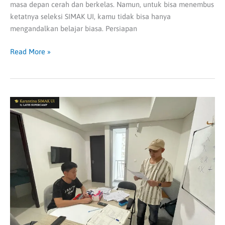
masa depan cerah dan berkelas. Namun, untuk bisa menembus
ketatnya seleksi SIMAK UI, kamu tidak bisa hanya
mengandalkan belajar biasa. Persiapan
Read More »
Bingung
Cari
Tempat
Bimbel
Terdekat?
Ini
Panduan
Lengkapnya
untuk
Hasil
Maksimal