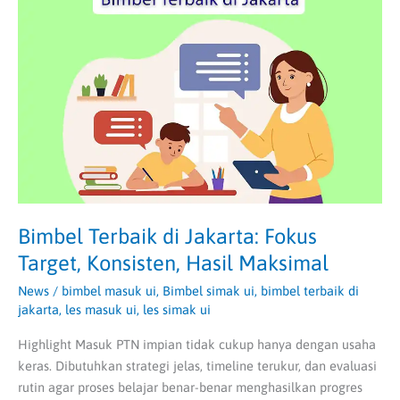
di
Jakarta:
Fokus
Target,
Konsisten,
Hasil
Maksimal
Bimbel Terbaik di Jakarta: Fokus
Target, Konsisten, Hasil Maksimal
News
/
bimbel masuk ui
,
Bimbel simak ui
,
bimbel terbaik di
jakarta
,
les masuk ui
,
les simak ui
Highlight Masuk PTN impian tidak cukup hanya dengan usaha
keras. Dibutuhkan strategi jelas, timeline terukur, dan evaluasi
rutin agar proses belajar benar-benar menghasilkan progres