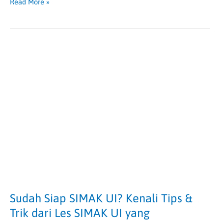
Read More »
Sudah
Siap
SIMAK
UI?
Kenali
Tips
&
Trik
dari
Les
SIMAK
UI
yang
Sudah Siap SIMAK UI? Kenali Tips &
Terpercaya
Trik dari Les SIMAK UI yang