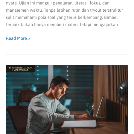
nyata. Ujian ini menguji penalaran, literasi, fokus, dan
manajemen waktu. Tanpa latihan rutin dan tryout terstruktur,
sulit memahami pola soal yang terus berkembang. Bimbel
terbaik bukan hanya memberi materi, tetapi mengajarkan
Read More »
Bimbel
SIMAK
UI
Online
Terpercaya,
Solusi
Hadapi
Persaingan
Masuk
UI