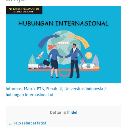
Informasi Masuk PTN
,
Simak UI
,
Universitas Indonesia
/
hubungan internasional ui
Daftar Isi
[
hide
]
1.
Halo sahabat latis!