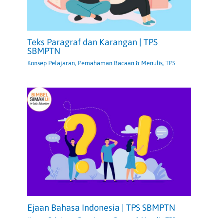
Teks Paragraf dan Karangan | TPS
SBMPTN
Konsep Pelajaran
,
Pemahaman Bacaan & Menulis
,
TPS
Ejaan Bahasa Indonesia | TPS SBMPTN