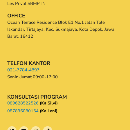
Les Privat SBMPTN
OFFICE
Ocean Terrace Residence Blok E1 No.1 Jalan Tole
Iskandar, Tirtajaya, Kec. Sukmajaya, Kota Depok, Jawa
Barat, 16412
TELFON KANTOR
021-7784-4897
Senin-Jumat 09:00-17:00
KONSULTASI PROGRAM
089628522526
(Ka Silvi)
087896080154
(Ka Leni)
T
Y
I