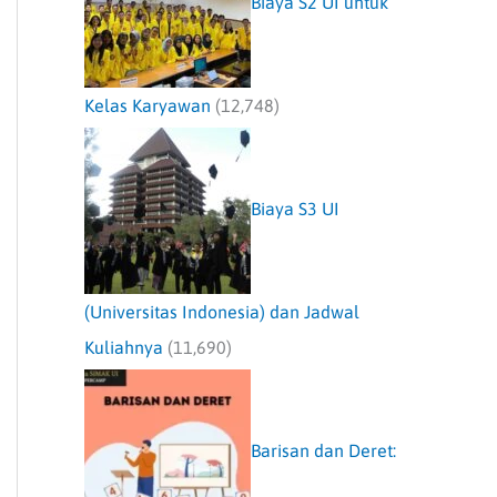
Biaya S2 UI untuk
Kelas Karyawan
(12,748)
Biaya S3 UI
(Universitas Indonesia) dan Jadwal
Kuliahnya
(11,690)
Barisan dan Deret: