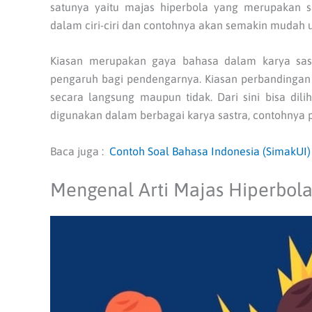
satunya yaitu majas hiperbola yang merupakan sa
dalam ciri-ciri dan contohnya akan semakin mudah 
Kiasan merupakan gaya bahasa dalam karya sas
pengaruh bagi pendengarnya. Kiasan perbandingan
secara langsung maupun tidak. Dari sini bisa dil
digunakan dalam berbagai karya sastra, contohnya p
Baca juga :
Contoh Soal Bahasa Indonesia (SimakUI) 
Mengenal Arti Majas Hiperbol