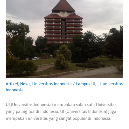
Artikel
,
News
,
Universitas Indonesia
/
kampus UI
,
ui
,
universitas
indonesia
UI (Universitas Indonesia) merupakan salah satu Universitas
yang paling tua di indonesia. UI (Universitas Indonesia) juga
merupakan universitas yang sangat populer di Indonesia.