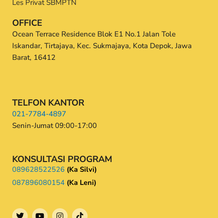
Les Privat SBMPTN
OFFICE
Ocean Terrace Residence Blok E1 No.1 Jalan Tole
Iskandar, Tirtajaya, Kec. Sukmajaya, Kota Depok, Jawa
Barat, 16412
TELFON KANTOR
021-7784-4897
Senin-Jumat 09:00-17:00
KONSULTASI PROGRAM
089628522526
(Ka Silvi)
087896080154
(Ka Leni)
T
Y
I