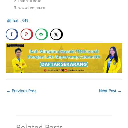
lbifib.ui.ac.id
www.tempo.co
dilihat :
349
←
Previous Post
Next Post
→
Related Posts