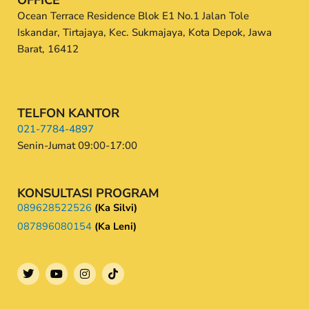
Ocean Terrace Residence Blok E1 No.1 Jalan Tole
Iskandar, Tirtajaya, Kec. Sukmajaya, Kota Depok, Jawa
Barat, 16412
TELFON KANTOR
021-7784-4897
Senin-Jumat 09:00-17:00
KONSULTASI PROGRAM
089628522526
(Ka Silvi)
087896080154
(Ka Leni)
T
Y
I
w
o
n
i
u
s
t
t
t