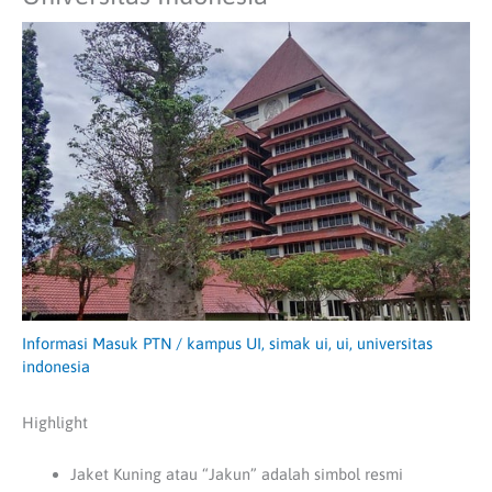
Informasi Masuk PTN
/
kampus UI
,
simak ui
,
ui
,
universitas
indonesia
Highlight
Jaket Kuning atau “Jakun” adalah simbol resmi