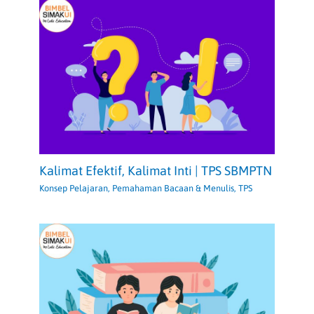
Kalimat Efektif, Kalimat Inti | TPS SBMPTN
Konsep Pelajaran
,
Pemahaman Bacaan & Menulis
,
TPS