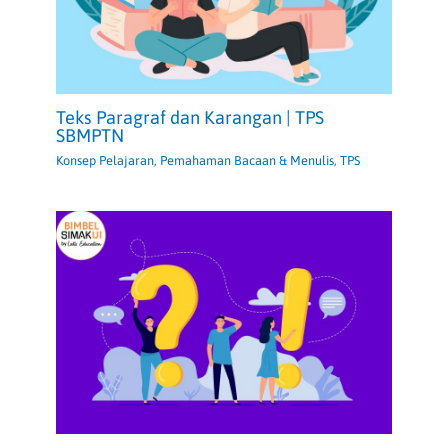
Teks Paragraf dan Karangan | TPS
SBMPTN
Konsep Pelajaran
,
Pemahaman Bacaan & Menulis
,
TPS