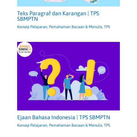
Teks Paragraf dan Karangan | TPS
SBMPTN
Konsep Pelajaran
,
Pemahaman Bacaan & Menulis
,
TPS
Ejaan Bahasa Indonesia | TPS SBMPTN
Konsep Pelajaran
,
Pemahaman Bacaan & Menulis
,
TPS