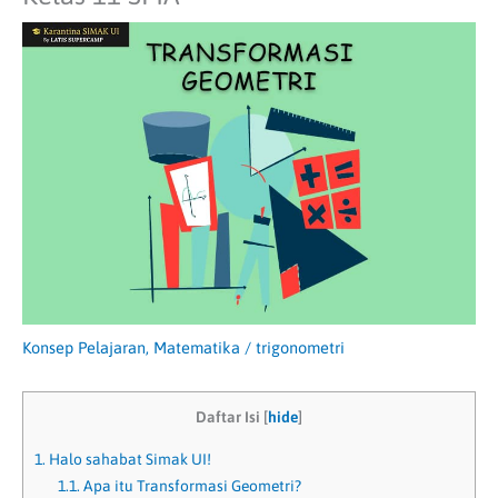
Konsep Pelajaran
,
Matematika
/
trigonometri
Daftar Isi
[
hide
]
1.
Halo sahabat Simak UI!
1.1.
Apa itu Transformasi Geometri?