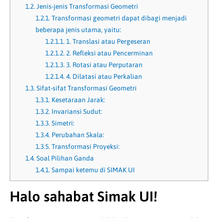
1.2.
Jenis-jenis Transformasi Geometri
1.2.1.
Transformasi geometri dapat dibagi menjadi
beberapa jenis utama, yaitu:
1.2.1.1.
1. Translasi atau Pergeseran
1.2.1.2.
2. Refleksi atau Pencerminan
1.2.1.3.
3. Rotasi atau Perputaran
1.2.1.4.
4. Dilatasi atau Perkalian
1.3.
Sifat-sifat Transformasi Geometri
1.3.1.
Kesetaraan Jarak:
1.3.2.
Invariansi Sudut:
1.3.3.
Simetri:
1.3.4.
Perubahan Skala:
1.3.5.
Transformasi Proyeksi:
1.4.
Soal Pilihan Ganda
1.4.1.
Sampai ketemu di SIMAK UI
Halo sahabat Simak UI!