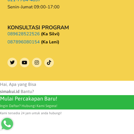
Senin-Jumat 09:00-17:00
KONSULTASI PROGRAM
089628522526
(Ka Silvi)
087896080154
(Ka Leni)
T
Y
I
w
o
n
i
u
s
t
t
t
t
u
a
e
b
g
Hai, Apa yang Bisa
r
e
r
simakui.id
Bantu?
a
Mulai Percakapan Baru!
m
Ingin Daftar? Hubungi Kami Segera!
Kami tersedia 24 jam untuk anda hubungi!