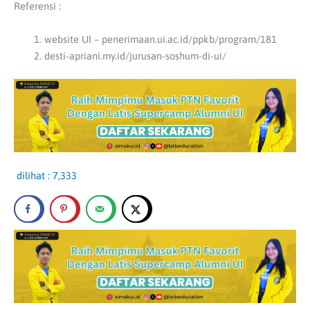
Referensi :
website UI – penerimaan.ui.ac.id/ppkb/program/181
desti-apriani.my.id/jurusan-soshum-di-ui/
dilihat :
7,333