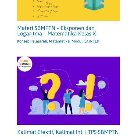
Materi SBMPTN – Eksponen dan
Logaritma – Matematika Kelas X
Konsep Pelajaran
,
Matematika
,
Modul
,
SAINTEK
Kalimat Efektif, Kalimat Inti | TPS SBMPTN