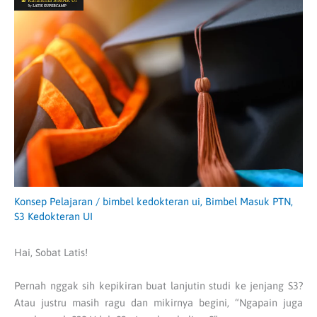
Konsep Pelajaran
/
bimbel kedokteran ui
,
Bimbel Masuk PTN
,
S3 Kedokteran UI
Hai, Sobat Latis!
Pernah nggak sih kepikiran buat lanjutin studi ke jenjang S3?
Atau justru masih ragu dan mikirnya begini, “Ngapain juga