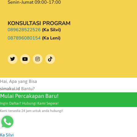
Senin-Jumat 09:00-17:00
KONSULTASI PROGRAM
089628522526
(Ka Silvi)
087896080154
(Ka Leni)
T
Y
I
w
o
n
i
u
s
t
t
t
t
u
a
e
b
g
Hai, Apa yang Bisa
r
e
r
simakui.id
Bantu?
a
Mulai Percakapan Baru!
m
Ingin Daftar? Hubungi Kami Segera!
Kami tersedia 24 jam untuk anda hubungi!
Ka Silvi