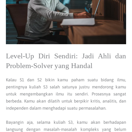
Level-Up Diri Sendiri: Jadi Ahli dan
Problem-Solver yang Handal
Kalau S1 dan S2 bikin kamu paham suatu bidang ilmu,
pentingnya kuliah S3 salah satunya justru mendorong kamu
untuk mengembangkan ilmu itu sendiri. Prosesnya sangat
berbeda. Kamu akan dilatih untuk berpikir kritis, analitis, dan
independen dalam menghadapi suatu permasalahan.
Bayangin aja, selama kuliah S3, kamu akan berhadapan
langsung dengan masalah-masalah kompleks yang belum