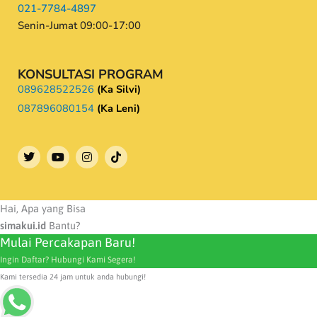
021-7784-4897
Senin-Jumat 09:00-17:00
KONSULTASI PROGRAM
089628522526
(Ka Silvi)
087896080154
(Ka Leni)
T
Y
I
w
o
n
i
u
s
t
t
t
t
u
a
e
b
g
Hai, Apa yang Bisa
r
e
r
simakui.id
Bantu?
a
Mulai Percakapan Baru!
m
Ingin Daftar? Hubungi Kami Segera!
Kami tersedia 24 jam untuk anda hubungi!