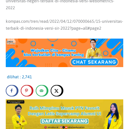
universitas-negeri-terbaik-di-indonesia-versi-webometrics-
2022
kompas.com/tren/read/2022/04/12/070000665/15-universitas-
terbaik-di-indonesia-versi-sir-2022?page=all#page2
dilihat :
2,741