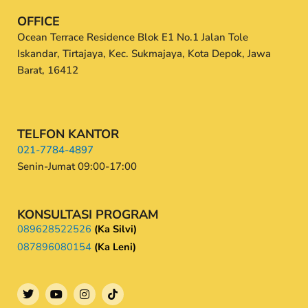
OFFICE
Ocean Terrace Residence Blok E1 No.1 Jalan Tole
Iskandar, Tirtajaya, Kec. Sukmajaya, Kota Depok, Jawa
Barat, 16412
TELFON KANTOR
021-7784-4897
Senin-Jumat 09:00-17:00
KONSULTASI PROGRAM
089628522526
(Ka Silvi)
087896080154
(Ka Leni)
T
Y
I
w
o
n