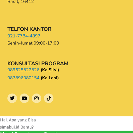
Barat, 16412
TELFON KANTOR
021-7784-4897
Senin-Jumat 09:00-17:00
KONSULTASI PROGRAM
089628522526
(Ka Silvi)
087896080154
(Ka Leni)
T
Y
I
w
o
n
i
u
s
t
t
t
t
u
a
e
b
g
Hai, Apa yang Bisa
r
e
r
simakui.id
Bantu?
a