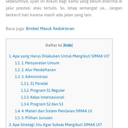
Sebelumnya, ujian ini diikuti bagi kamu yang belum diterima di
jalur prestasi atau tertulis. So, tetap semangat ya… Jangan
berkecil hati karena masih ada jalan yang lain.
Baca juga:
Bimbel Masuk Kedokteran
Daftar Isi
[
hide
]
1.
Apa yang Harus Dilakukan Untuk Mengikuti SIMAK UI?
1.1.
1. Persyaratan Umum
1.2.
2. Alur Pendaftaran
1.3.
3. Administrasi
1.3.1.
S1 Paralel
1.3.2.
Program S1 Reguler
1.3.3.
Kelas Internasional
1.3.4.
Program S2 dan S3
1.4.
4. Materi dan Sistem Penilaian SIMAK UI
1.5.
5. Pilihan Jurusan
2.
Apa Strategi Jitu Agar Sukses Mengikuti SIMAK UI?