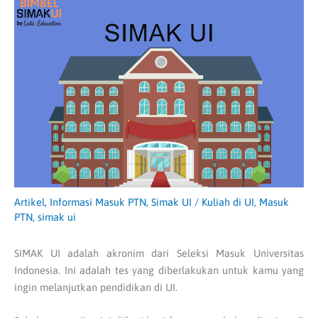
Artikel
,
Informasi Masuk PTN
,
Simak UI
/
Kuliah di UI
,
Masuk
PTN
,
simak ui
SIMAK UI adalah akronim dari Seleksi Masuk Universitas
Indonesia. Ini adalah tes yang diberlakukan untuk kamu yang
ingin melanjutkan pendidikan di UI.