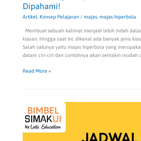
Dipahami!
Artikel
,
Konsep Pelajaran
/
majas
,
majas hiperbola
Membuat sebuah kalimat menjadi lebih indah dal
kiasan. Hingga saat ini, dikenal ada banyak jenis k
Salah satunya yaitu majas hiperbola yang merupakan
dalam ciri-ciri dan contohnya akan semakin mudah 
Read More »
Jadwal
SIMAK
UI
Tahun
Ajaran