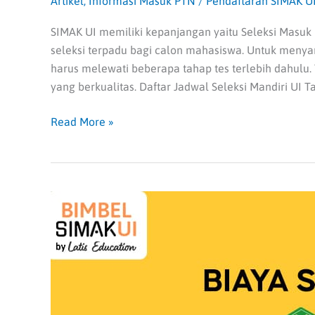
Artikel
,
Informasi Masuk PTN
/
Pendaftaran SIMAK U
SIMAK UI memiliki kepanjangan yaitu Seleksi Masuk 
seleksi terpadu bagi calon mahasiswa. Untuk menyar
harus melewati beberapa tahap tes terlebih dahulu
yang berkualitas. Daftar Jadwal Seleksi Mandiri UI
Read More »
Biaya
SIMAK
UI
dan
Ilustrasi
Pemilihan
Daftar