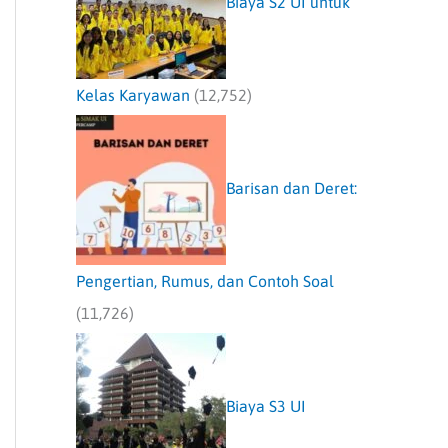
Biaya S2 UI untuk
Kelas Karyawan
(12,752)
Barisan dan Deret:
Pengertian, Rumus, dan Contoh Soal
(11,726)
Biaya S3 UI