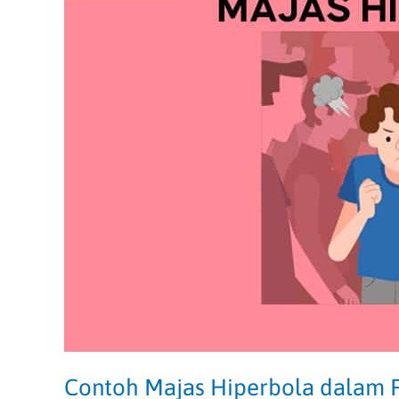
Pengertian
dan
Ciri-
Cirinya
Mudah
Dipahami!
Contoh Majas Hiperbola dalam P