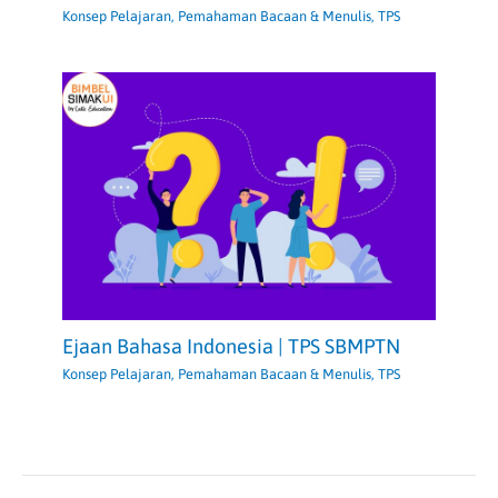
Konsep Pelajaran
,
Pemahaman Bacaan & Menulis
,
TPS
Ejaan Bahasa Indonesia | TPS SBMPTN
Konsep Pelajaran
,
Pemahaman Bacaan & Menulis
,
TPS