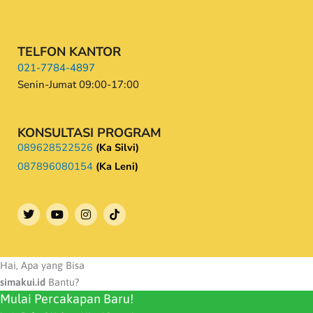
TELFON KANTOR
021-7784-4897
Senin-Jumat 09:00-17:00
KONSULTASI PROGRAM
089628522526
(Ka Silvi)
087896080154
(Ka Leni)
T
Y
I
w
o
n
i
u
s
t
t
t
t
u
a
e
b
g
Hai, Apa yang Bisa
r
e
r
simakui.id
Bantu?
a
Mulai Percakapan Baru!
m