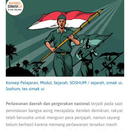
Konsep Pelajaran
,
Modul
,
Sejarah
,
SOSHUM
/
sejarah
,
simak ui
,
Soshum
,
tes simak ui
Perlawanan daerah dan pergerakan nasional
terjadi pada saat
penindasan bangsa asing merajalela. Kendati demikian, rakyat
telah berusaha untuk mengusir para penjajah, namun sayang
belum berhasil karena memang perlawanan tersebut masih