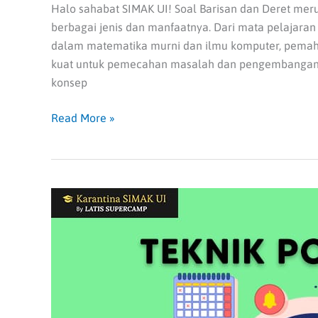
Halo sahabat SIMAK UI! Soal Barisan dan Deret me
berbagai jenis dan manfaatnya. Dari mata pelajaran
dalam matematika murni dan ilmu komputer, pemah
kuat untuk pemecahan masalah dan pengembangan 
konsep
Read More »
Simak
Penjelasan
Teknik
Pomodoro
hingga
Penerapannya
dalam