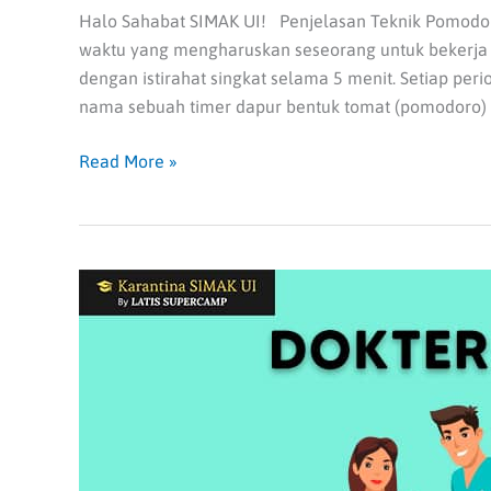
Halo Sahabat SIMAK UI! Penjelasan Teknik Pomod
waktu yang mengharuskan seseorang untuk bekerja se
dengan istirahat singkat selama 5 menit. Setiap per
nama sebuah timer dapur bentuk tomat (pomodoro) ya
Read More »
Apa
Saja
Gelar
Dokter
Hewan?
Cari
Tahu
Juga