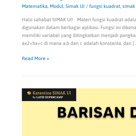
Matematika
,
Modul
,
Simak UI
/
fungsi kuadrat
,
simak 
Halo sahabat SIMAK UI! Materi fungsi kuadrat adal
digunakan dalam berbagai aplikasi. Fungsi ini diken
memiliki variabel yang ditingkatkan menjadi pangkat
ax2+bx+c di mana a,b dan c adalah konstanta, dan [
Read More »
Soal
Barisan
dan
Deret
Beserta
Pembahasan