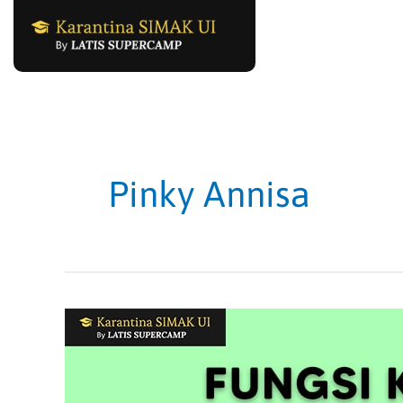
Skip
to
content
Pinky Annisa
Materi
Fungsi
Kuadrat,
Soal